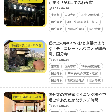
が集う「第3回てのわ夜市」
2026.06.10
東京都
国分寺市
JR中央線(快速)
国分寺駅
JR中央本線(東京～塩尻)
国分寺駅
西武国分寺線
国分寺駅
丘の上のgallery♪おとぎ話のよう
博物館・美術館・科学館
な「チョコレートハウスと兒嶋画
廊」国分寺
2026.05.25
東京都
国分寺市
JR中央線(快速)
国分寺駅
JR中央本線(東京～塩尻)
国分寺駅
西武国分寺線
国分寺駅
国分寺の古民家ダイニング橙やで
和食･日本料理･居酒屋
過ごすあたたかなランチ時間
2026.05.20