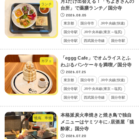
月1だけ出会える！「ちよきさんの
ランチ
台所」で薬膳ランチ／国分寺
2026.08.05
東京都
国分寺市
JR中央線(快速)
国分寺駅
JR中央本線(東京～塩尻)
国分寺駅
西武国分寺線
国分寺駅
「eggg Cafe」でオムライスとふ
カフェ
わぷるパンケーキを満喫／国分寺
2026.07.25
東京都
国分寺市
JR中央線(快速)
国分寺駅
JR中央本線(東京～塩尻)
国分寺駅
西武国分寺線
国分寺駅
本格派炭火串焼きと焼き鳥で独自
焼鳥・串焼
メニューはヤミツキに♪居酒屋「猿
酔家」国分寺
2026.07.20