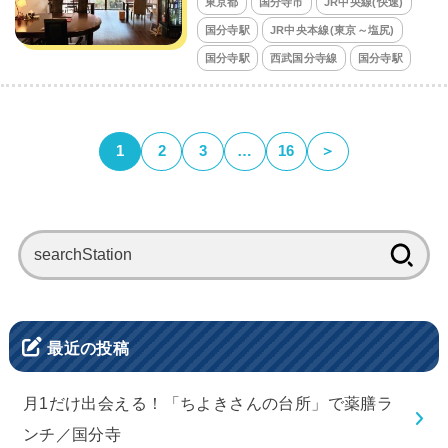
東京都
国分寺市
JR中央線(快速)
国分寺駅
JR中央本線(東京～塩尻)
国分寺駅
西武国分寺線
国分寺駅
1
2
3
…
16
＞
検
索:
最近の投稿
月1だけ出会える！「ちよきさんの台所」で薬膳ラ
ンチ／国分寺