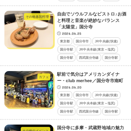
自由でソウルフルなビストロ♪お酒
その他各国料理
と料理と音楽が絶妙なバランス
「太陽堂」国分寺
2026.06.25
東京都
国分寺市
JR中央線(快速)
国分寺駅
JR中央本線(東京～塩尻)
国分寺駅
西武国分寺線
国分寺駅
駅前で気分はアメリカンダイナ
カフェ
ー・club merhee／国分寺市南町
2026.06.20
東京都
国分寺市
JR中央線(快速)
国分寺駅
JR中央本線(東京～塩尻)
国分寺駅
西武国分寺線
国分寺駅
国分寺に多摩・武蔵野地域の魅力
その他のイベント