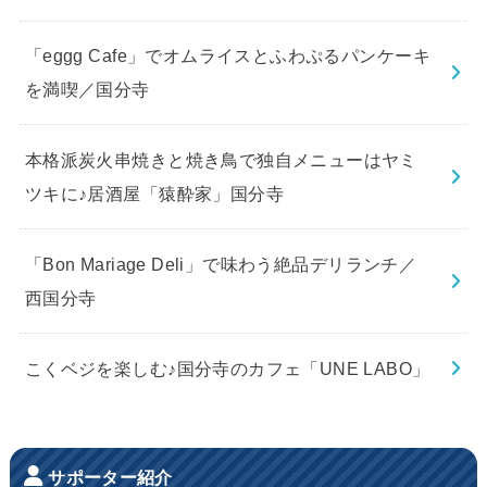
「eggg Cafe」でオムライスとふわぷるパンケーキ
を満喫／国分寺
本格派炭火串焼きと焼き鳥で独自メニューはヤミ
ツキに♪居酒屋「猿酔家」国分寺
「Bon Mariage Deli」で味わう絶品デリランチ／
西国分寺
こくベジを楽しむ♪国分寺のカフェ「UNE LABO」
サポーター紹介