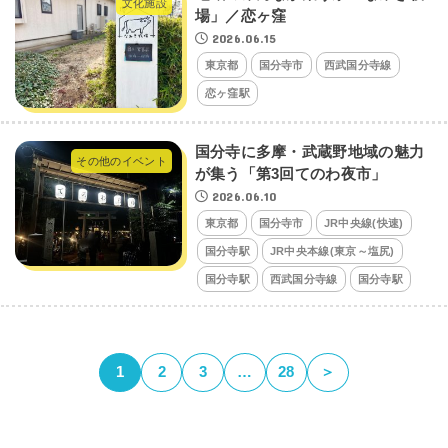
文化施設
場」／恋ヶ窪
2026.06.15
東京都
国分寺市
西武国分寺線
恋ヶ窪駅
国分寺に多摩・武蔵野地域の魅力
その他のイベント
が集う「第3回てのわ夜市」
2026.06.10
東京都
国分寺市
JR中央線(快速)
国分寺駅
JR中央本線(東京～塩尻)
国分寺駅
西武国分寺線
国分寺駅
1
2
3
…
28
＞