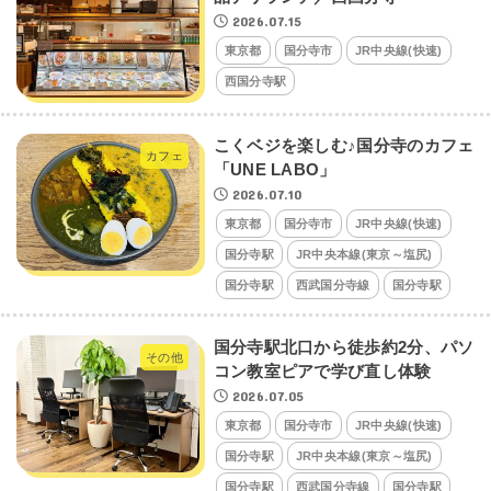
2026.07.15
東京都
国分寺市
JR中央線(快速)
西国分寺駅
こくベジを楽しむ♪国分寺のカフェ
カフェ
「UNE LABO」
2026.07.10
東京都
国分寺市
JR中央線(快速)
国分寺駅
JR中央本線(東京～塩尻)
国分寺駅
西武国分寺線
国分寺駅
国分寺駅北口から徒歩約2分、パソ
その他
コン教室ピアで学び直し体験
2026.07.05
東京都
国分寺市
JR中央線(快速)
国分寺駅
JR中央本線(東京～塩尻)
国分寺駅
西武国分寺線
国分寺駅