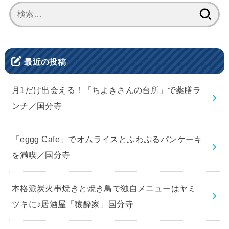
検
索:
最近の投稿
月1だけ出会える！「ちよきさんの台所」で薬膳ラ
ンチ／国分寺
「eggg Cafe」でオムライスとふわぷるパンケーキ
を満喫／国分寺
本格派炭火串焼きと焼き鳥で独自メニューはヤミ
ツキに♪居酒屋「猿酔家」国分寺