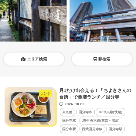
エリア検索
駅検索
月1だけ出会える！「ちよきさんの
ランチ
台所」で薬膳ランチ／国分寺
2026.08.05
東京都
国分寺市
JR中央線(快速)
国分寺駅
JR中央本線(東京～塩尻)
国分寺駅
西武国分寺線
国分寺駅