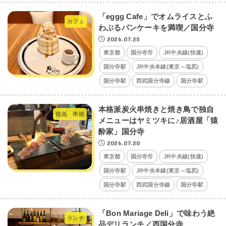
「eggg Cafe」でオムライスとふ
カフェ
わぷるパンケーキを満喫／国分寺
2026.07.25
東京都
国分寺市
JR中央線(快速)
国分寺駅
JR中央本線(東京～塩尻)
国分寺駅
西武国分寺線
国分寺駅
本格派炭火串焼きと焼き鳥で独自
焼鳥・串焼
メニューはヤミツキに♪居酒屋「猿
酔家」国分寺
2026.07.20
東京都
国分寺市
JR中央線(快速)
国分寺駅
JR中央本線(東京～塩尻)
国分寺駅
西武国分寺線
国分寺駅
「Bon Mariage Deli」で味わう絶
ランチ
品デリランチ／西国分寺