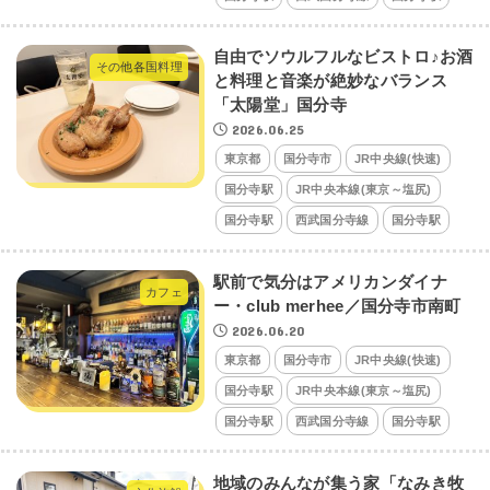
自由でソウルフルなビストロ♪お酒
その他各国料理
と料理と音楽が絶妙なバランス
「太陽堂」国分寺
2026.06.25
東京都
国分寺市
JR中央線(快速)
国分寺駅
JR中央本線(東京～塩尻)
国分寺駅
西武国分寺線
国分寺駅
駅前で気分はアメリカンダイナ
カフェ
ー・club merhee／国分寺市南町
2026.06.20
東京都
国分寺市
JR中央線(快速)
国分寺駅
JR中央本線(東京～塩尻)
国分寺駅
西武国分寺線
国分寺駅
地域のみんなが集う家「なみき牧