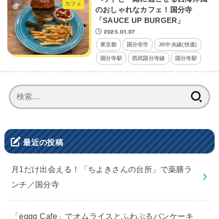
カフェ
のおしゃれなカフェ！国分寺
「SAUCE UP BURGER」
2025.01.07
東京都
国分寺市
JR中央線(快速)
国分寺駅
西武国分寺線
国分寺駅
検
索:
最近の投稿
月1だけ出会える！「ちよきさんの台所」で薬膳ラ
ンチ／国分寺
「eggg Cafe」でオムライスとふわぷるパンケーキ