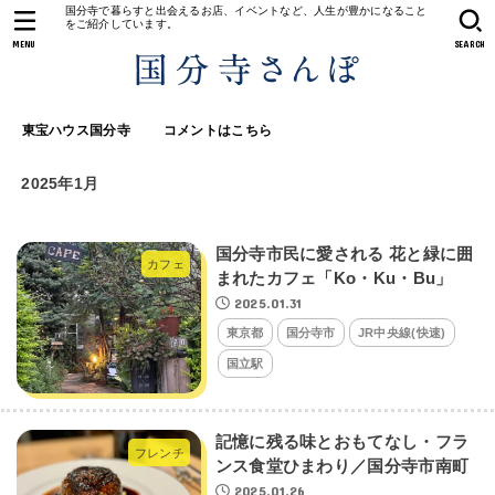
国分寺で暮らすと出会えるお店、イベントなど、人生が豊かになること
をご紹介しています。
MENU
SEARCH
東宝ハウス国分寺
コメントはこちら
2025年1月
国分寺市民に愛される 花と緑に囲
カフェ
まれたカフェ「Ko・Ku・Bu」
2025.01.31
東京都
国分寺市
JR中央線(快速)
国立駅
記憶に残る味とおもてなし・フラ
フレンチ
ンス食堂ひまわり／国分寺市南町
2025.01.26