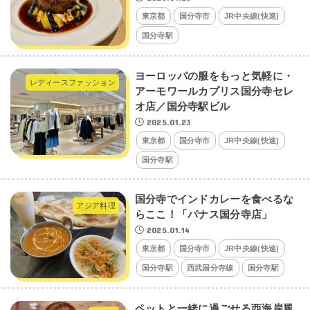
東京都
国分寺市
JR中央線(快速)
国分寺駅
ヨーロッパの服をもっと気軽に・
レディースファッション
アーモワールカプリス国分寺セレ
オ店／国分寺駅ビル
2025.01.23
東京都
国分寺市
JR中央線(快速)
国分寺駅
国分寺でインドカレーを食べるな
アジア料理
らここ！「パナス国分寺店」
2025.01.14
東京都
国分寺市
JR中央線(快速)
国分寺駅
西武国分寺線
国分寺駅
ペットと一緒に過ごせる西海岸風