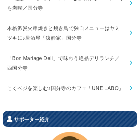
を満喫／国分寺
本格派炭火串焼きと焼き鳥で独自メニューはヤミ
ツキに♪居酒屋「猿酔家」国分寺
「Bon Mariage Deli」で味わう絶品デリランチ／
西国分寺
こくベジを楽しむ♪国分寺のカフェ「UNE LABO」
サポーター紹介