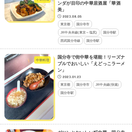
ンダが目印の中華居酒屋「華酒
美」
2023.08.05
東京都
国分寺市
JR中央本線(東京～塩尻)
国分寺駅
西武国分寺線
国分寺駅
国分寺で街中華を堪能！リーズナ
中華料理
ブルでおいしい「えどっこラーメ
ン」
2023.01.23
東京都
国分寺市
JR中央線(快速)
国分寺駅