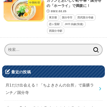
ガツンとおいしい町中華・国分寺
中華料理
の「ホーライ」で満腹に！
2022.02.25
東京都
国分寺市
西武国分寺線
恋ヶ窪駅
JR中央線(快速)
西国分寺駅
検
索:
最近の投稿
月1だけ出会える！「ちよきさんの台所」で薬膳ラ
ンチ／国分寺