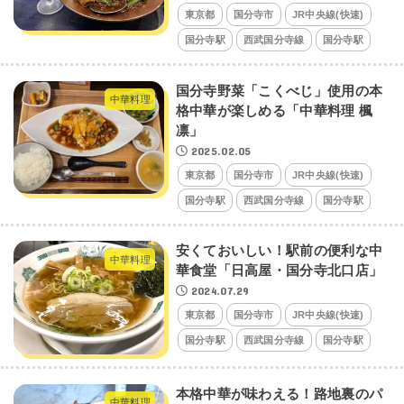
東京都
国分寺市
JR中央線(快速)
国分寺駅
西武国分寺線
国分寺駅
国分寺野菜「こくべじ」使用の本
中華料理
格中華が楽しめる「中華料理 楓
凛」
2025.02.05
東京都
国分寺市
JR中央線(快速)
国分寺駅
西武国分寺線
国分寺駅
安くておいしい！駅前の便利な中
中華料理
華食堂「日高屋・国分寺北口店」
2024.07.29
東京都
国分寺市
JR中央線(快速)
国分寺駅
西武国分寺線
国分寺駅
本格中華が味わえる！路地裏のパ
中華料理