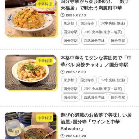
国分寺駅から徒歩約8分、「餃子
中華料理
天福居」で味わう満腹町中華
2026.02.10
東京都
国分寺市
JR中央線(快速)
国分寺駅
JR中央本線(東京～塩尻)
国分寺駅
西武国分寺線
国分寺駅
本格中華をモダンな雰囲気で「中
中華料理
華バル 麻辣チャオ」／国分寺駅
2025.12.20
東京都
国分寺市
JR中央線(快速)
国分寺駅
JR中央本線(東京～塩尻)
国分寺駅
西武国分寺線
国分寺駅
遊び心満載のお洒落で美味しい居
中華料理
酒屋♪国分寺「ワインと中華
Salvador」
2025.08.28