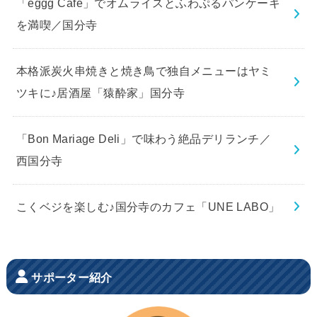
「eggg Cafe」でオムライスとふわぷるパンケーキ
を満喫／国分寺
本格派炭火串焼きと焼き鳥で独自メニューはヤミ
ツキに♪居酒屋「猿酔家」国分寺
「Bon Mariage Deli」で味わう絶品デリランチ／
西国分寺
こくベジを楽しむ♪国分寺のカフェ「UNE LABO」
サポーター紹介