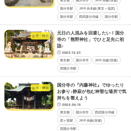
東京都
国分寺市
JR中央線(快速)
国分寺駅
JR中央本線(東京～塩尻)
国分寺駅
西武国分寺線
国分寺駅
元日の人混みを回避したい！国分
お寺・神社
寺の「熊野神社」でひと足先に初
詣♪
2022.12.23
東京都
国分寺市
JR中央線(快速)
西国分寺駅
国分寺の『内藤神社』でゆったり
お寺・神社
お参り♪静寂が包む神聖な場所で気
持ちを整えよう
2022.06.15
東京都
国分寺市
西武国分寺線
恋ヶ窪駅
JR中央線(快速)
西国分寺駅