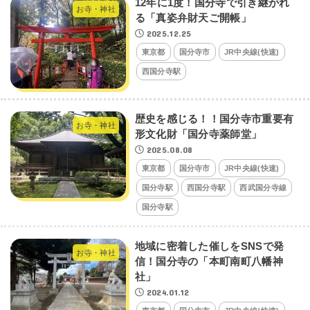
12年に1度！国分寺で引き継がれ
お寺・神社
る「真姿弁財天ご開帳」
2025.12.25
東京都
国分寺市
JR中央線(快速)
西国分寺駅
歴史を感じる！！国分寺市重要有
お寺・神社
形文化財「国分寺薬師堂」
2025.08.08
東京都
国分寺市
JR中央線(快速)
国分寺駅
西国分寺駅
西武国分寺線
国分寺駅
地域に密着した催しをSNSで発
お寺・神社
信！国分寺の「本町南町八幡神
社」
2024.01.12