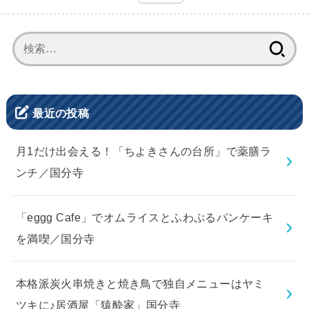
検
索:
最近の投稿
月1だけ出会える！「ちよきさんの台所」で薬膳ラ
ンチ／国分寺
「eggg Cafe」でオムライスとふわぷるパンケーキ
を満喫／国分寺
本格派炭火串焼きと焼き鳥で独自メニューはヤミ
ツキに♪居酒屋「猿酔家」国分寺