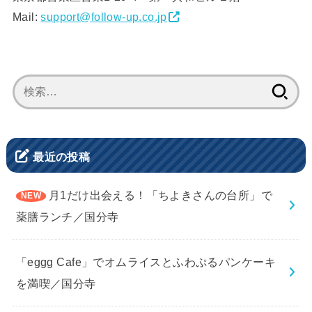
Mail:
support@follow-up.co.jp
検
索:
最近の投稿
月1だけ出会える！「ちよきさんの台所」で
薬膳ランチ／国分寺
「eggg Cafe」でオムライスとふわぷるパンケーキ
を満喫／国分寺