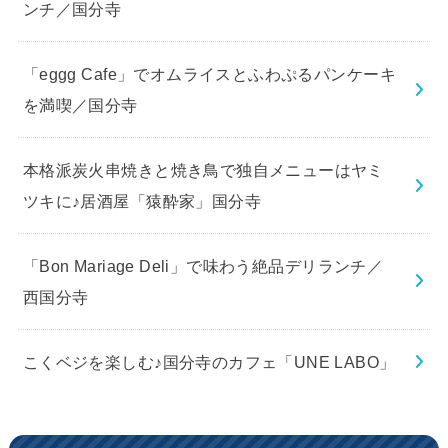
ンチ／国分寺
「eggg Cafe」でオムライスとふわぷるパンケーキ
を満喫／国分寺
本格派炭火串焼きと焼き鳥で独自メニューはヤミ
ツキに♪居酒屋「猿酔家」国分寺
「Bon Mariage Deli」で味わう絶品デリランチ／
西国分寺
こくベジを楽しむ♪国分寺のカフェ「UNE LABO」