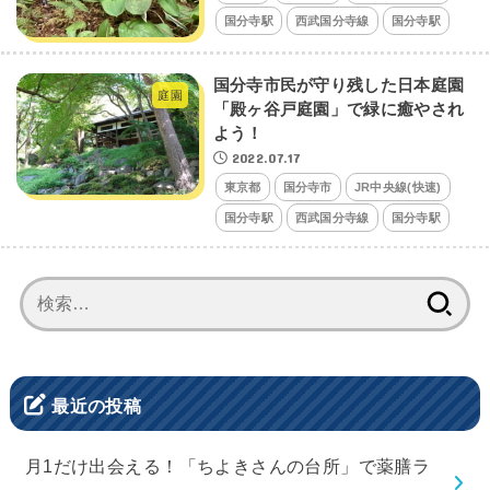
国分寺駅
西武国分寺線
国分寺駅
国分寺市民が守り残した日本庭園
庭園
「殿ヶ谷戸庭園」で緑に癒やされ
よう！
2022.07.17
東京都
国分寺市
JR中央線(快速)
国分寺駅
西武国分寺線
国分寺駅
検
索:
最近の投稿
月1だけ出会える！「ちよきさんの台所」で薬膳ラ