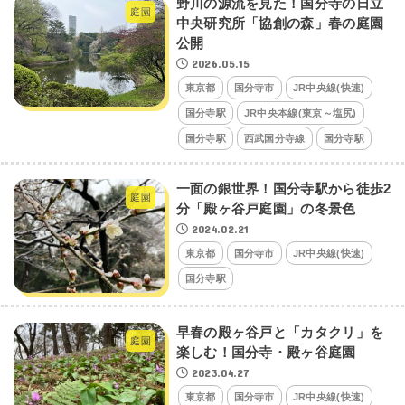
野川の源流を見た！国分寺の日立
庭園
中央研究所「協創の森」春の庭園
公開
2026.05.15
東京都
国分寺市
JR中央線(快速)
国分寺駅
JR中央本線(東京～塩尻)
国分寺駅
西武国分寺線
国分寺駅
一面の銀世界！国分寺駅から徒歩2
庭園
分「殿ヶ谷戸庭園」の冬景色
2024.02.21
東京都
国分寺市
JR中央線(快速)
国分寺駅
早春の殿ヶ谷戸と「カタクリ」を
庭園
楽しむ！国分寺・殿ヶ谷庭園
2023.04.27
東京都
国分寺市
JR中央線(快速)