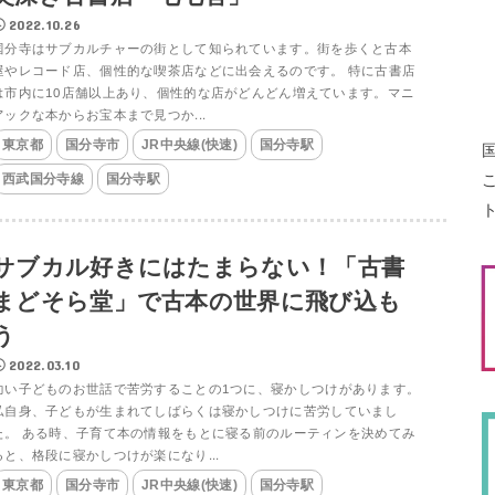
2022.10.26
国分寺はサブカルチャーの街として知られています。街を歩くと古本
屋やレコード店、個性的な喫茶店などに出会えるのです。 特に古書店
は市内に10店舗以上あり、個性的な店がどんどん増えています。マニ
アックな本からお宝本まで見つか...
東京都
国分寺市
JR中央線(快速)
国分寺駅
西武国分寺線
国分寺駅
サブカル好きにはたまらない！「古書
まどそら堂」で古本の世界に飛び込も
う
2022.03.10
幼い子どものお世話で苦労することの1つに、寝かしつけがあります。
私自身、子どもが生まれてしばらくは寝かしつけに苦労していまし
た。 ある時、子育て本の情報をもとに寝る前のルーティンを決めてみ
ると、格段に寝かしつけが楽になり...
東京都
国分寺市
JR中央線(快速)
国分寺駅