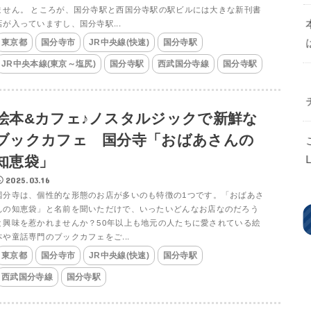
ません。 ところが、国分寺駅と西国分寺駅の駅ビルには大きな新刊書
店が入っていますし、国分寺駅...
東京都
国分寺市
JR中央線(快速)
国分寺駅
JR中央本線(東京～塩尻)
国分寺駅
西武国分寺線
国分寺駅
絵本&カフェ♪ノスタルジックで新鮮な
ブックカフェ 国分寺「おばあさんの
知恵袋」
2025.03.16
国分寺は、個性的な形態のお店が多いのも特徴の1つです。「おばあさ
んの知恵袋」と名前を聞いただけで、いったいどんなお店なのだろう
と興味を惹かれませんか？50年以上も地元の人たちに愛されている絵
本や童話専門のブックカフェをご...
東京都
国分寺市
JR中央線(快速)
国分寺駅
西武国分寺線
国分寺駅