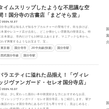
タイムスリップしたような不思議な空
間！国分寺の古書店「まどそら堂」
2024.12.27
国分寺は実は知る人ぞ知るサブカルチャーの聖地です。街を歩けば、
古本屋やレコード店が点在し、どこか懐かしい雰囲気の喫茶店も。特
に古本屋は、市内だけでも10軒以上あります。マニアックな本から、
思わず興奮するようなお宝まで、宝...
東京都
国分寺市
JR中央線(快速)
国分寺駅
西武国分寺線
国分寺駅
バラエティに溢れた品揃え！「ヴィレ
ッジヴァンガード・セレオ国分寺店」
2024.10.07
今回は、少し変わった面白い本や雑貨好きな方におすすめなお店、
「ヴィレッジヴァンガード・セレオ国分寺店」をご紹介します。 駅ナ
カ施設のセレオ国分寺内にあるので立ち寄りやすく、見はじめると、
ついつい長時間いてしまうような不思...