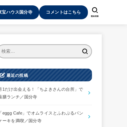
東宝ハウス国分寺
コメントはこちら
SEARCH
検
索:
最近の投稿
月1だけ出会える！「ちよきさんの台所」で
薬膳ランチ／国分寺
「eggg Cafe」でオムライスとふわぷるパン
ケーキを満喫／国分寺