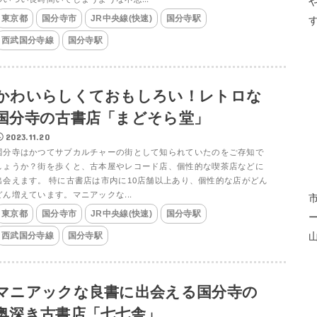
東京都
国分寺市
JR中央線(快速)
国分寺駅
西武国分寺線
国分寺駅
かわいらしくておもしろい！レトロな
国分寺の古書店「まどそら堂」
2023.11.20
国分寺はかつてサブカルチャーの街として知られていたのをご存知で
しょうか？街を歩くと、古本屋やレコード店、個性的な喫茶店などに
出会えます。 特に古書店は市内に10店舗以上あり、個性的な店がどん
どん増えています。マニアックな...
東京都
国分寺市
JR中央線(快速)
国分寺駅
西武国分寺線
国分寺駅
マニアックな良書に出会える国分寺の
奥深き古書店「七七舎」