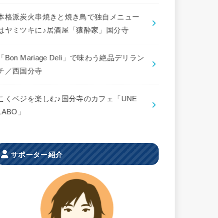
本格派炭火串焼きと焼き鳥で独自メニュー
はヤミツキに♪居酒屋「猿酔家」国分寺
「Bon Mariage Deli」で味わう絶品デリラン
チ／西国分寺
こくベジを楽しむ♪国分寺のカフェ「UNE
LABO」
サポーター紹介