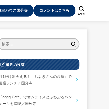
東宝ハウス国分寺
コメントはこちら
SEARCH
検
索:
最近の投稿
月1だけ出会える！「ちよきさんの台所」で
薬膳ランチ／国分寺
「eggg Cafe」でオムライスとふわぷるパン
ケーキを満喫／国分寺