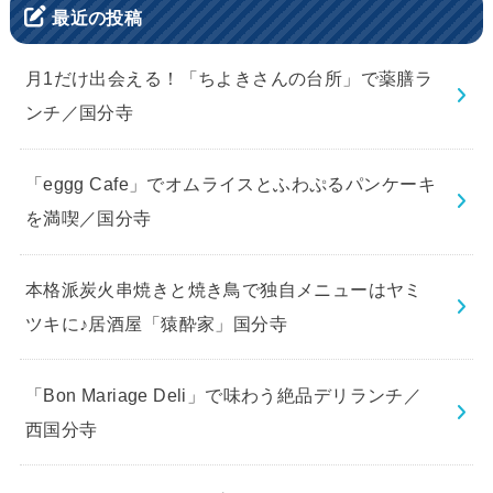
最近の投稿
月1だけ出会える！「ちよきさんの台所」で薬膳ラ
ンチ／国分寺
「eggg Cafe」でオムライスとふわぷるパンケーキ
を満喫／国分寺
本格派炭火串焼きと焼き鳥で独自メニューはヤミ
ツキに♪居酒屋「猿酔家」国分寺
「Bon Mariage Deli」で味わう絶品デリランチ／
西国分寺