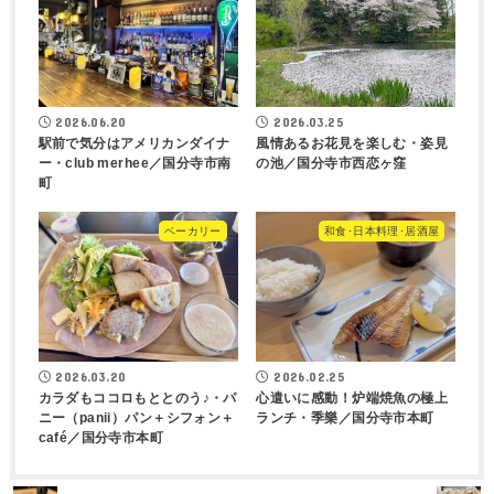
2026.06.20
2026.03.25
駅前で気分はアメリカンダイナ
風情あるお花見を楽しむ・姿見
ー・club merhee／国分寺市南
の池／国分寺市西恋ヶ窪
町
ベーカリー
和食･日本料理･居酒屋
2026.03.20
2026.02.25
カラダもココロもととのう♪・パ
心遣いに感動！炉端焼魚の極上
ニー（panii）パン＋シフォン＋
ランチ・季樂／国分寺市本町
café／国分寺市本町