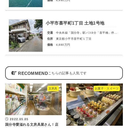
価格
4,990万円
小平市喜平町1丁目 土地1号地
交通
中央本線「国分寺」駅バス9分「喜平橋」停歩5分
住所
東京都小平市喜平町１丁目
価格
4,880万円
RECOMMEND
文房具
お菓子・スイーツ
2022.05.05
国分寺愛溢れる文房具屋さん！店