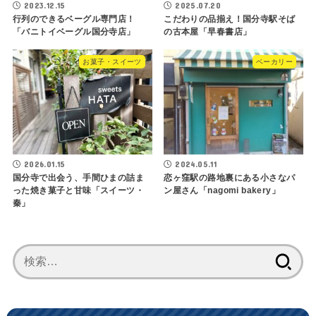
2023.12.15
2025.07.20
行列のできるベーグル専門店！
こだわりの品揃え！国分寺駅そば
「バニトイベーグル国分寺店」
の古本屋「早春書店」
お菓子・スイーツ
ベーカリー
2026.01.15
2024.05.11
国分寺で出会う、手間ひまの詰ま
恋ヶ窪駅の路地裏にある小さなパ
った焼き菓子と甘味「スイーツ・
ン屋さん「nagomi bakery」
秦」
検
索: