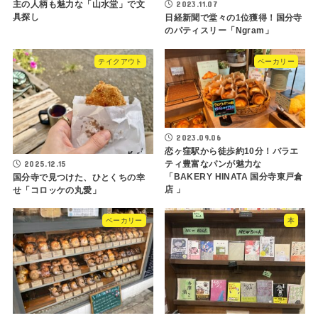
2023.11.07
主の人柄も魅力な「山水堂」で文
具探し
日経新聞で堂々の1位獲得！国分寺
のパティスリー「Ngram」
テイクアウト
ベーカリー
2023.09.06
恋ヶ窪駅から徒歩約10分！バラエ
2025.12.15
ティ豊富なパンが魅力な
「BAKERY HINATA 国分寺東戸倉
国分寺で見つけた、ひとくちの幸
店 」
せ「コロッケの丸愛」
ベーカリー
本