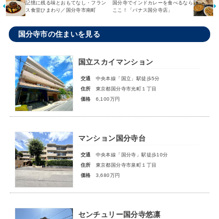
記憶に残る味とおもてなし・フラン
国分寺でインドカレーを食べるなら
ス食堂ひまわり／国分寺市南町
ここ！「パナス国分寺店」
国分寺市の住まいを見る
国立スカイマンション
交通
中央本線「国立」駅徒歩5分
住所
東京都国分寺市光町１丁目
価格
6,100万円
マンション国分寺台
交通
中央本線「国分寺」駅徒歩10分
住所
東京都国分寺市泉町１丁目
価格
3,680万円
センチュリー国分寺悠凛