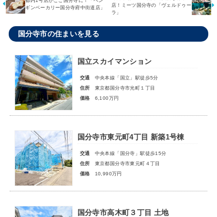
都内1号店がここ国分寺に！「ペン
店！ミーツ国分寺の「ヴェルドゥー
ギンベーカリー国分寺府中街道店」
ラ」
国分寺市の住まいを見る
国立スカイマンション
交通
中央本線「国立」駅徒歩5分
住所
東京都国分寺市光町１丁目
価格
6,100万円
国分寺市東元町4丁目 新築1号棟
交通
中央本線「国分寺」駅徒歩15分
住所
東京都国分寺市東元町４丁目
価格
10,990万円
国分寺市高木町３丁目 土地