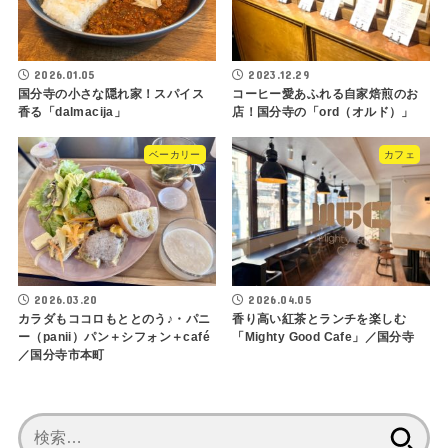
2026.01.05
2023.12.29
国分寺の小さな隠れ家！スパイス
コーヒー愛あふれる自家焙煎のお
香る「dalmacija」
店！国分寺の「ord（オルド）」
ベーカリー
カフェ
2026.03.20
2026.04.05
カラダもココロもととのう♪・パニ
香り高い紅茶とランチを楽しむ
ー（panii）パン＋シフォン＋café
「Mighty Good Cafe」／国分寺
／国分寺市本町
検