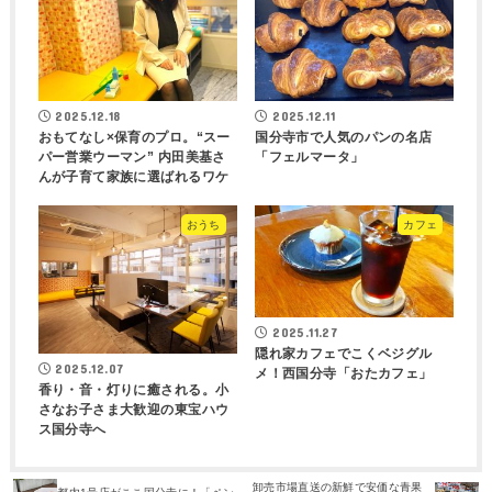
2025.12.18
2025.12.11
おもてなし×保育のプロ。“スー
国分寺市で人気のパンの名店
パー営業ウーマン” 内田美基さ
「フェルマータ」
んが子育て家族に選ばれるワケ
おうち
カフェ
2025.11.27
隠れ家カフェでこくベジグル
2025.12.07
メ！西国分寺「おたカフェ」
香り・音・灯りに癒される。小
さなお子さま大歓迎の東宝ハウ
ス国分寺へ
卸売市場直送の新鮮で安価な青果