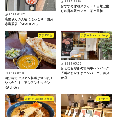
2025.04.19
おすすめ休憩スポット！自然と癒
しの日本茶カフェ 茶々日和
2023.01.27
店主さんの人柄にほっこり！国分
寺喫茶店「SPACE21」
アジア料理
ステーキ・ハンバーグ
2023.03.05
おとなも好みの宮崎牛ハンバーグ
2024.07.12
「噂のわがままハンバーグ」国分
寺店
国分寺でアジアン料理が食べたく
なったら！「アジアンキッチン
KALIKA」
和食･日本料理･居酒屋
コーヒー