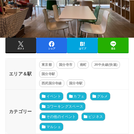
ポスト
シェア
はてブ
送る
東京都
国分寺市
南町
JR中央線(快速)
エリア＆駅
国分寺駅
西武国分寺線
国分寺駅
イベント
カフェ
グルメ
コワーキングスペース
カテゴリー
その他のイベント
ビジネス
マルシェ