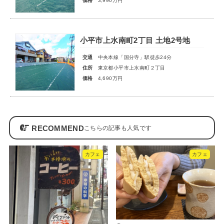
価格
3,990万円
小平市上水南町2丁目 土地2号地
交通
中央本線「国分寺」駅徒歩24分
住所
東京都小平市上水南町２丁目
価格
4,690万円
RECOMMEND
カフェ
カフェ