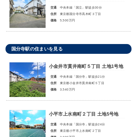
交通
中央本線「国立」駅徒歩30分
住所
東京都国分寺市高木町３丁目
価格
5,500万円
国分寺駅の住まいを見る
小金井市貫井南町５丁目 土地1号地
交通
中央本線「国分寺」駅徒歩21分
住所
東京都小金井市貫井南町５丁目
価格
3,540万円
小平市上水南町２丁目 土地5号地
交通
中央本線「国分寺」駅徒歩24分
住所
東京都小平市上水南町２丁目