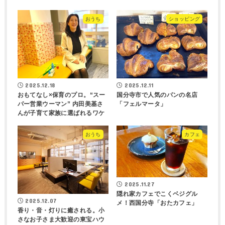
おうち
ショッピング
2025.12.18
2025.12.11
おもてなし×保育のプロ。“スー
国分寺市で人気のパンの名店
パー営業ウーマン” 内田美基さ
「フェルマータ」
んが子育て家族に選ばれるワケ
おうち
カフェ
2025.11.27
隠れ家カフェでこくベジグル
2025.12.07
メ！西国分寺「おたカフェ」
香り・音・灯りに癒される。小
さなお子さま大歓迎の東宝ハウ