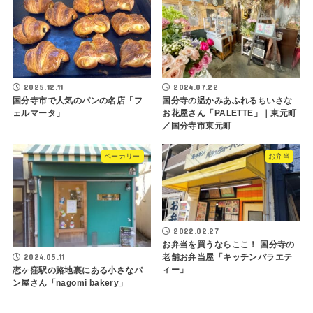
2025.12.11
2024.07.22
国分寺市で人気のパンの名店「フ
国分寺の温かみあふれるちいさな
ェルマータ」
お花屋さん「PALETTE」｜東元町
／国分寺市東元町
ベーカリー
お弁当
2022.02.27
お弁当を買うならここ！ 国分寺の
2024.05.11
老舗お弁当屋「キッチンバラエテ
ィー」
恋ヶ窪駅の路地裏にある小さなパ
ン屋さん「nagomi bakery」