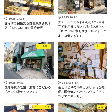
2023.10.26
2025.03.25
ナチュラルでかわいらしい♡国分
住宅街に個性光る自然派焼き菓子
寺で地元民に愛されるパン屋さん
店 「TSUCURITE 国分寺店」
『le fournil 木もれび（ルフォーニ
ル コモレビ）』
ベーカリー
ペット
2023.09.19
2023.05.23
国分寺駅の老舗、素材にこだわる
色とりどりの小鳥とおしゃれな雑
「パンの家ラ・ママン」
貨。国分寺のバードハウス「ピッ
コリアニマーリ」
ショッピング
花屋