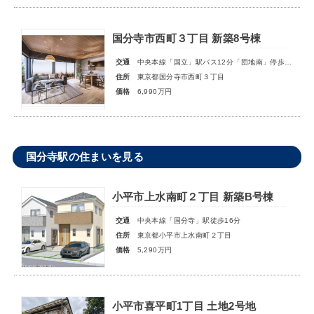
国分寺市西町３丁目 新築8号棟
交通
中央本線「国立」駅バス12分「団地南」停歩5分
住所
東京都国分寺市西町３丁目
価格
6,990万円
国分寺駅の住まいを見る
小平市上水南町２丁目 新築B号棟
交通
中央本線「国分寺」駅徒歩16分
住所
東京都小平市上水南町２丁目
価格
5,290万円
小平市喜平町1丁目 土地2号地