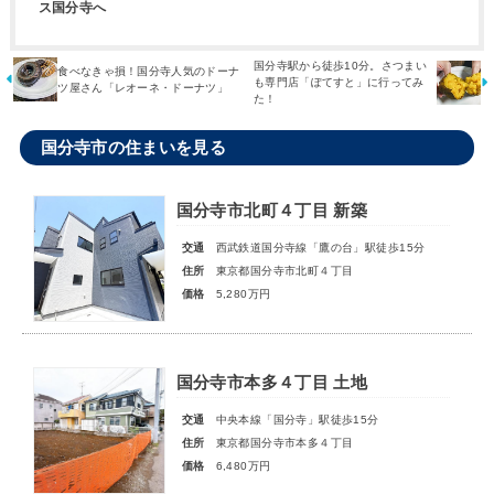
ス国分寺へ
国分寺駅から徒歩10分。さつまい
食べなきゃ損！国分寺人気のドーナ
も専門店「ぽてすと」に行ってみ
ツ屋さん「レオーネ・ドーナツ」
た！
国分寺市の住まいを見る
国分寺市北町４丁目 新築
交通
西武鉄道国分寺線「鷹の台」駅徒歩15分
住所
東京都国分寺市北町４丁目
価格
5,280万円
国分寺市本多４丁目 土地
交通
中央本線「国分寺」駅徒歩15分
住所
東京都国分寺市本多４丁目
価格
6,480万円