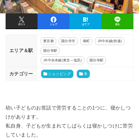
ポスト
シェア
はてブ
送る
東京都
国分寺市
南町
JR中央線(快速)
エリア＆駅
国分寺駅
JR中央本線(東京～塩尻)
国分寺駅
カテゴリー
ショッピング
本
幼い子どものお世話で苦労することの1つに、寝かしつ
けがあります。
私自身、子どもが生まれてしばらくは寝かしつけに苦労
していました。