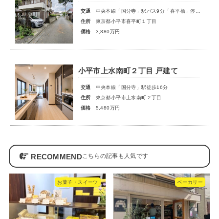
交通
中央本線「国分寺」駅バス9分「喜平橋」停歩5分
住所
東京都小平市喜平町１丁目
価格
3,880万円
小平市上水南町２丁目 戸建て
交通
中央本線「国分寺」駅徒歩16分
住所
東京都小平市上水南町２丁目
価格
5,480万円
RECOMMEND
お菓子・スイーツ
ベーカリー