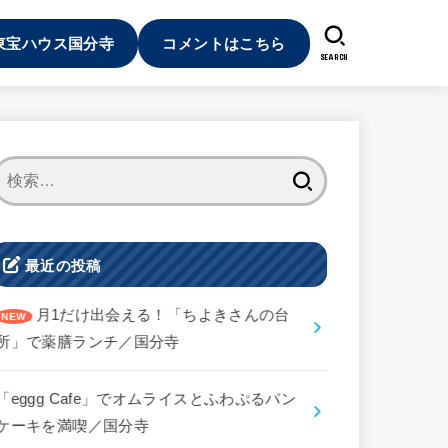
東宝ハウス国分寺
コメントはこちら
SEARCH
検
索:
最近の投稿
月1だけ出会える！「ちよきさんの台
所」で薬膳ランチ／国分寺
「eggg Cafe」でオムライスとふわぷるパン
ケーキを満喫／国分寺