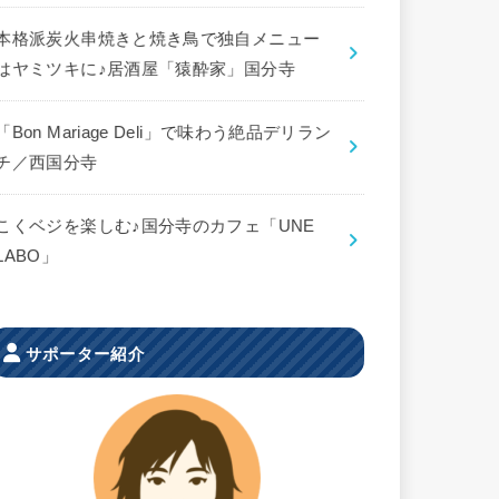
本格派炭火串焼きと焼き鳥で独自メニュー
はヤミツキに♪居酒屋「猿酔家」国分寺
「Bon Mariage Deli」で味わう絶品デリラン
チ／西国分寺
こくベジを楽しむ♪国分寺のカフェ「UNE
LABO」
サポーター紹介