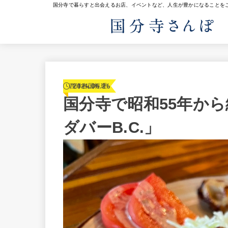
国分寺で暮らすと出会えるお店、イベントなど、人生が豊かになることを
2024.06.26
西洋各国料理
国分寺で昭和55年か
ダバーB.C.」