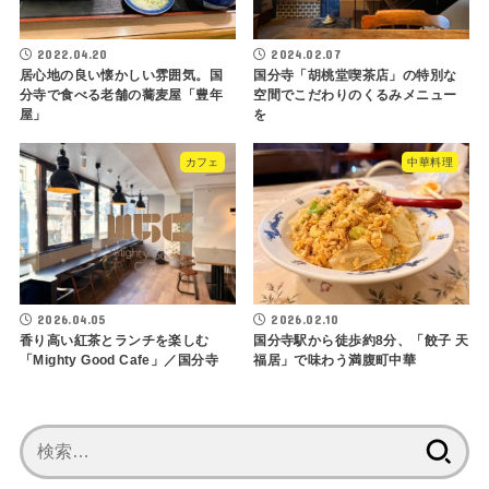
2022.04.20
2024.02.07
居心地の良い懐かしい雰囲気。国
国分寺「胡桃堂喫茶店」の特別な
分寺で食べる老舗の蕎麦屋「豊年
空間でこだわりのくるみメニュー
屋」
を
カフェ
中華料理
2026.04.05
2026.02.10
香り高い紅茶とランチを楽しむ
国分寺駅から徒歩約8分、「餃子 天
「Mighty Good Cafe」／国分寺
福居」で味わう満腹町中華
検
索: