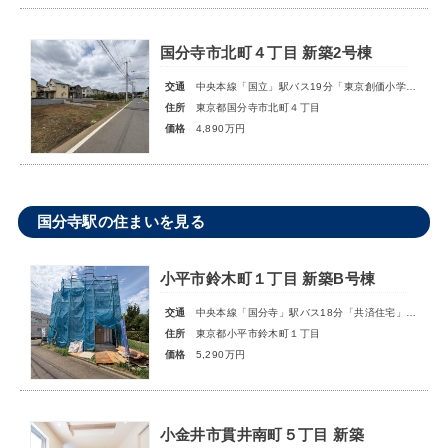
国分寺市北町４丁目 新築2号棟
交通
中央本線「国立」駅バス19分「東京創価小学校」停歩8分
住所
東京都国分寺市北町４丁目
価格
4,890万円
国分寺駅の住まいを見る
小平市鈴木町１丁目 新築B号棟
交通
中央本線「国分寺」駅バス18分「共済住宅」停歩5分
住所
東京都小平市鈴木町１丁目
価格
5,290万円
小金井市貫井南町５丁目 新築