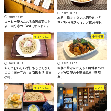
2025.12.20
2023.12.29
本格中華をモダンな雰囲気で「中
コーヒー愛あふれる自家焙煎のお
華バル 麻辣チャオ」／国分寺駅
店！国分寺の「ord（オルド）」
そば・うどん
中華料理
2022.12.15
2023.08.05
安くておいしい手打ちうどんなら
本格中華が味わえる！路地裏のパ
ここ！国分寺の「参百圓食堂 日吉
ンダが目印の中華居酒屋「華酒
小町」
美」
そば・うどん
カフェ