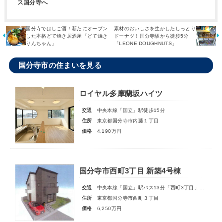
ス国分寺へ
国分寺ではしご酒！新たにオープン
素材のおいしさを生かしたしっとり
した本格どて焼き居酒屋「どて焼き
ドーナツ！国分寺駅から徒歩5分
りんちゃん」
「LEONE DOUGHNUTS」
国分寺市の住まいを見る
ロイヤル多摩蘭坂ハイツ
交通
中央本線「国立」駅徒歩15分
住所
東京都国分寺市内藤１丁目
価格
4,190万円
国分寺市西町3丁目 新築4号棟
交通
中央本線「国立」駅バス13分「西町3丁目」停歩3分
住所
東京都国分寺市西町３丁目
価格
6,250万円