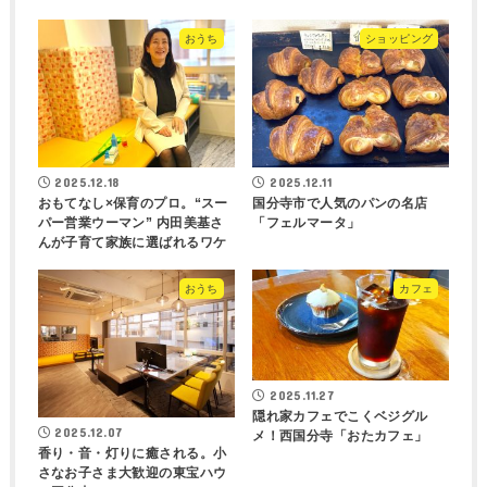
おうち
ショッピング
2025.12.18
2025.12.11
おもてなし×保育のプロ。“スー
国分寺市で人気のパンの名店
パー営業ウーマン” 内田美基さ
「フェルマータ」
んが子育て家族に選ばれるワケ
おうち
カフェ
2025.11.27
隠れ家カフェでこくベジグル
2025.12.07
メ！西国分寺「おたカフェ」
香り・音・灯りに癒される。小
さなお子さま大歓迎の東宝ハウ