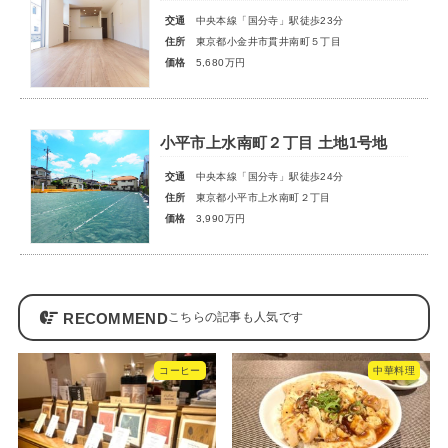
交通
中央本線「国分寺」駅徒歩23分
住所
東京都小金井市貫井南町５丁目
価格
5,680万円
小平市上水南町２丁目 土地1号地
交通
中央本線「国分寺」駅徒歩24分
住所
東京都小平市上水南町２丁目
価格
3,990万円
RECOMMEND
コーヒー
中華料理