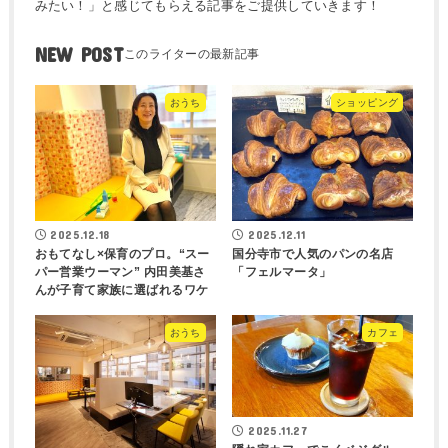
みたい！」と感じてもらえる記事をご提供していきます！
NEW POST
おうち
ショッピング
2025.12.18
2025.12.11
おもてなし×保育のプロ。“スー
国分寺市で人気のパンの名店
パー営業ウーマン” 内田美基さ
「フェルマータ」
んが子育て家族に選ばれるワケ
おうち
カフェ
2025.11.27