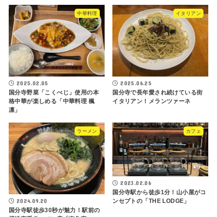
中華料理
イタリアン
2025.02.05
2025.06.25
国分寺野菜「こくべじ」使用の本
国分寺で長年愛され続けている街
格中華が楽しめる「中華料理 楓
イタリアン！メランツァーネ
凛」
ラーメン
カフェ
2023.02.06
国分寺駅から徒歩1分！山小屋がコ
2024.09.20
ンセプトの「THE LODGE」
国分寺駅徒歩30秒が魅力！駅前の