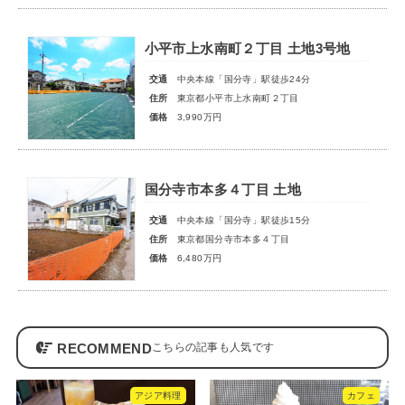
小平市上水南町２丁目 土地3号地
交通
中央本線「国分寺」駅徒歩24分
住所
東京都小平市上水南町２丁目
価格
3,990万円
国分寺市本多４丁目 土地
交通
中央本線「国分寺」駅徒歩15分
住所
東京都国分寺市本多４丁目
価格
6,480万円
RECOMMEND
アジア料理
カフェ