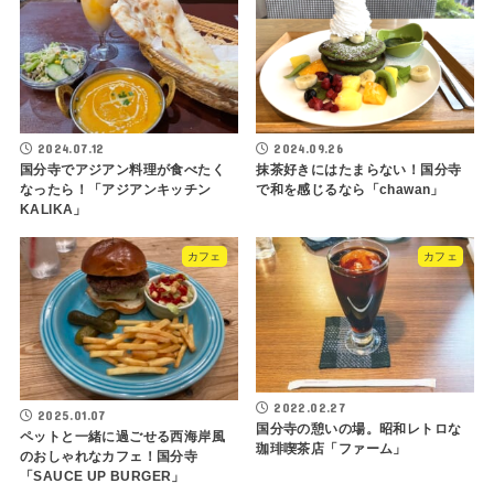
2024.07.12
2024.09.26
国分寺でアジアン料理が食べたく
抹茶好きにはたまらない！国分寺
なったら！「アジアンキッチン
で和を感じるなら「chawan」
KALIKA」
カフェ
カフェ
2022.02.27
2025.01.07
国分寺の憩いの場。昭和レトロな
ペットと一緒に過ごせる西海岸風
珈琲喫茶店「ファーム」
のおしゃれなカフェ！国分寺
「SAUCE UP BURGER」