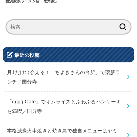
横浜家系ラーメン店「壱角家」
検
索:
最近の投稿
月1だけ出会える！「ちよきさんの台所」で薬膳ラ
ンチ／国分寺
「eggg Cafe」でオムライスとふわぷるパンケーキ
を満喫／国分寺
本格派炭火串焼きと焼き鳥で独自メニューはヤミ