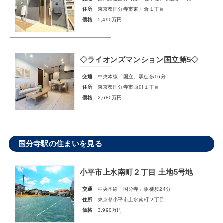
住所
東京都国分寺市東戸倉１丁目
価格
5,490万円
◇ライオンズマンション国立第5◇
交通
中央本線「国立」駅徒歩16分
住所
東京都国分寺市西町１丁目
価格
2,680万円
国分寺駅の住まいを見る
小平市上水南町２丁目 土地5号地
交通
中央本線「国分寺」駅徒歩24分
住所
東京都小平市上水南町２丁目
価格
3,990万円