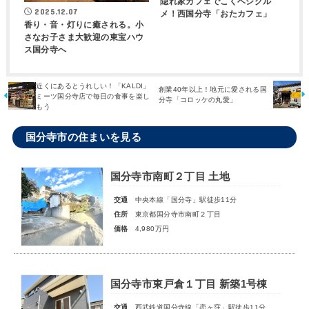
隠れ家カフェでこくベジグル
2025.12.07
メ！西国分寺「おたカフェ」
香り・音・灯りに癒される。小
さなお子さま大歓迎の東宝ハウ
ス国分寺へ
近くにあるとうれしい！「KALDI」
創業40年以上！地元に愛される国
ミーツ国分寺店で毎日の食事を楽し
分寺「コロッケの丸愛」
もう
国分寺市の住まいを見る
国分寺市南町２丁目 土地
交通
中央本線「国分寺」駅徒歩11分
住所
東京都国分寺市南町２丁目
価格
4,980万円
国分寺市東戸倉１丁目 新築1号棟
交通
西武鉄道国分寺線「恋ヶ窪」駅徒歩11分