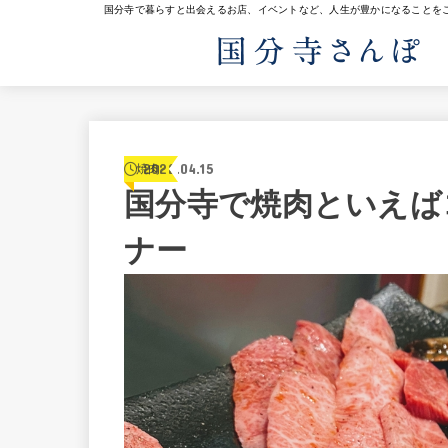
国分寺で暮らすと出会えるお店、イベントなど、人生が豊かになることを
2022.04.15
焼肉
国分寺で焼肉といえば
ナー