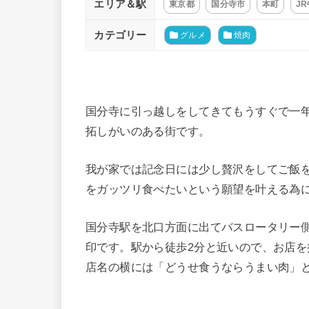
エリア＆駅
東京都
国分寺市
本町
JR
カテゴリー
グルメ
焼肉
国分寺に引っ越しをしてきてもうすぐで一
拓しがいのある街です。
我が家では記念日には少し贅沢をしてご飯
をガッツリ食べたいという願望を叶える為に
国分寺駅を北口方面に出てバスロータリー
印です。駅から徒歩2分と近いので、お店
店名の横には「どうせ食うならうまい肉」