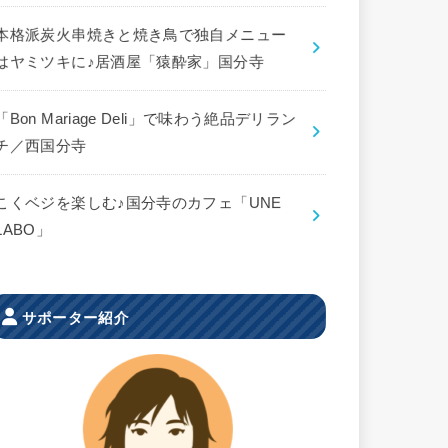
本格派炭火串焼きと焼き鳥で独自メニュー
はヤミツキに♪居酒屋「猿酔家」国分寺
「Bon Mariage Deli」で味わう絶品デリラン
チ／西国分寺
こくベジを楽しむ♪国分寺のカフェ「UNE
LABO」
サポーター紹介