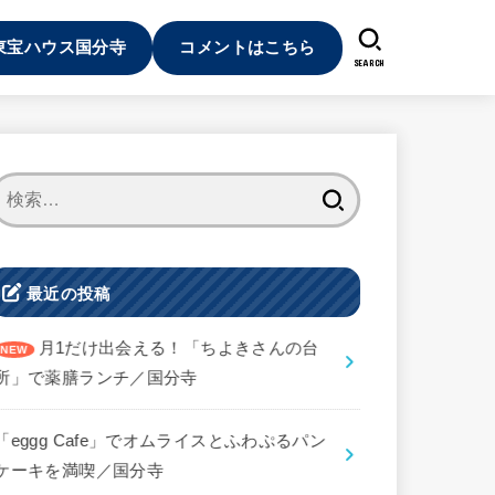
東宝ハウス国分寺
コメントはこちら
SEARCH
検
索:
最近の投稿
月1だけ出会える！「ちよきさんの台
所」で薬膳ランチ／国分寺
「eggg Cafe」でオムライスとふわぷるパン
ケーキを満喫／国分寺