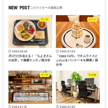
NEW POST
ランチ
カフェ
2026.08.05
2026.07.25
月1だけ出会える！「ちよきさん
「eggg Cafe」でオムライスと
の台所」で薬膳ランチ／国分寺
ふわぷるパンケーキを満喫／国
分寺
ランチ
その他
2026.07.15
2026.07.05