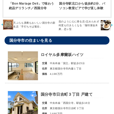
「Bon Mariage Deli」で味わう
国分寺駅北口から徒歩約2分、パ
絶品デリランチ／西国分寺
ソコン教室ピアで学び直し体験
花のように心に香る店♪忘れられず
天ぷらも酒肴もおいしい国分寺の新
何度も行きたくなる「珈琲屋金木
名店「手打ちそば菊谷」
犀」恋ヶ窪
国分寺市の住まいを見る
ロイヤル多摩蘭坂ハイツ
交通
中央本線「国立」駅徒歩15分
住所
東京都国分寺市内藤１丁目
価格
4,190万円
国分寺市日吉町３丁目 戸建て
交通
中央本線「西国分寺」駅徒歩16分
住所
東京都国分寺市日吉町３丁目
価格
2,680万円