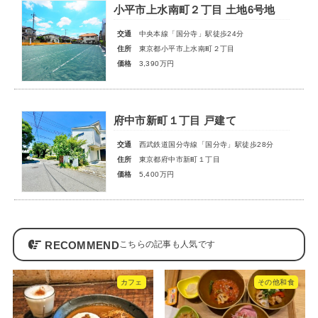
小平市上水南町２丁目 土地6号地
交通
中央本線「国分寺」駅徒歩24分
住所
東京都小平市上水南町２丁目
価格
3,390万円
府中市新町１丁目 戸建て
交通
西武鉄道国分寺線「国分寺」駅徒歩28分
住所
東京都府中市新町１丁目
価格
5,400万円
RECOMMEND
カフェ
その他和食