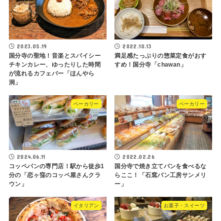
2023.05.19
2022.10.13
国分寺の聖地！音楽とスパイシー
満足感たっぷりの惣菜定食がおす
チキンカレー、ゆったりした時間
すめ！国分寺「chawan」
が流れるカフェバー「ほんやら
洞」
ベーカリー
ベーカリー
2024.06.11
2022.02.26
コッペパンの専門店！駅から徒歩1
国分寺で焼き立てパンを食べるな
分の「恋ヶ窪のコッペ屋さんクラ
らここ！「石窯パン工房サンメリ
ウン」
ー」
イタリアン
お菓子・スイーツ