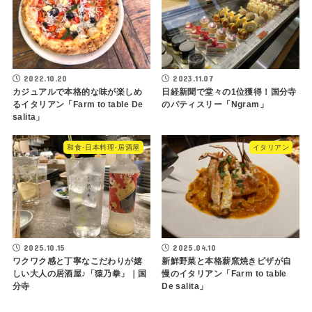
2022.10.20
2023.11.07
カジュアルで本格的な味が楽しめ
日経新聞で堂々の1位獲得！国分寺
るイタリアン「Farm to table De
のパティスリー「Ngram」
salita」
和食･日本料理･居酒屋
イタリアン
2025.10.15
2025.04.10
ワクワク感と丁寧なこだわりが嬉
新鮮野菜と本格薪窯焼きピザが自
しい大人の居酒屋♪「猿乃拳」｜国
慢のイタリアン「Farm to table
分寺
De salita」