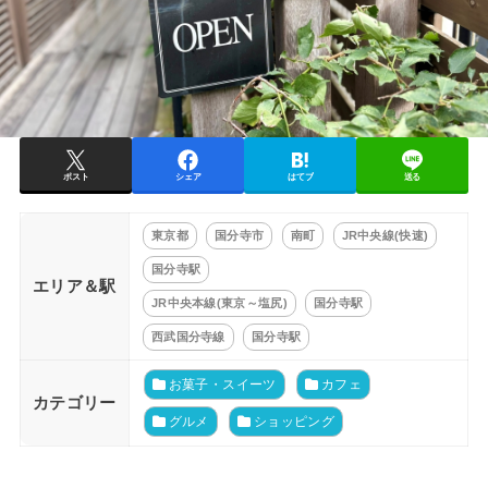
ポスト
シェア
はてブ
送る
東京都
国分寺市
南町
JR中央線(快速)
国分寺駅
エリア＆駅
JR中央本線(東京～塩尻)
国分寺駅
西武国分寺線
国分寺駅
お菓子・スイーツ
カフェ
カテゴリー
グルメ
ショッピング