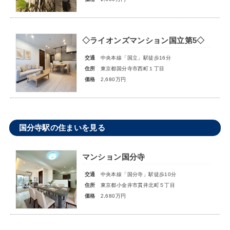
◇ライオンズマンション国立第5◇
交通
中央本線「国立」駅徒歩16分
住所
東京都国分寺市西町１丁目
価格
2,680万円
国分寺駅の住まいを見る
マンション国分寺
交通
中央本線「国分寺」駅徒歩10分
住所
東京都小金井市貫井北町５丁目
価格
2,680万円