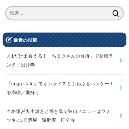
検
索:
最近の投稿
月1だけ出会える！「ちよきさんの台所」で薬膳ラ
ンチ／国分寺
「eggg Cafe」でオムライスとふわぷるパンケーキ
を満喫／国分寺
本格派炭火串焼きと焼き鳥で独自メニューはヤミ
ツキに♪居酒屋「猿酔家」国分寺