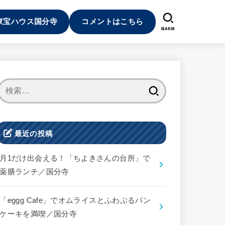
東宝ハウス国分寺
コメントはこちら
SEARCH
検
索:
最近の投稿
月1だけ出会える！「ちよきさんの台所」で
薬膳ランチ／国分寺
「eggg Cafe」でオムライスとふわぷるパン
ケーキを満喫／国分寺