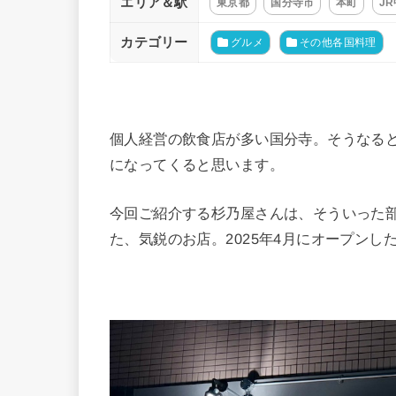
エリア＆駅
東京都
国分寺市
本町
JR
カテゴリー
グルメ
その他各国料理
個人経営の飲食店が多い国分寺。そうなる
になってくると思います。
今回ご紹介する杉乃屋さんは、そういった
た、気鋭のお店。2025年4月にオープン