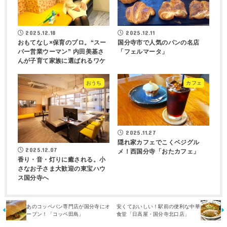
2025.12.18
2025.12.11
おもてなし×保育のプロ。“スー
国分寺市で人気のパンの名店
パー営業ウーマン” 内田美基さ
「フェルマータ」
んが子育て家族に選ばれるワケ
おうち
カフェ
2025.11.27
隠れ家カフェでこくベジグル
2025.12.07
メ！西国分寺「おたカフェ」
香り・音・灯りに癒される。小
さなお子さま大歓迎の東宝ハウ
ス国分寺へ
あのコッペパン専門店が国分寺にオ
安くておいしい！駅前の便利な中華
ープン！「コッペ田島」
食堂「日高屋・国分寺北口店」