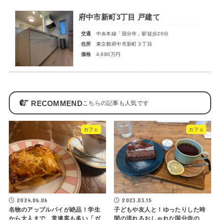
府中市新町3丁目 戸建て
交通
中央本線「国分寺」駅徒歩20分
住所
東京都府中市新町３丁目
価格
4,680万円
RECOMMEND
カフェ
カフェ
2024.06.06
2023.03.15
名物のアップルパイが絶品！学生
子どもや友人と！ゆったりした時
から大人まで、常連客も多い「ガ
間の流れるおしゃれな国分寺の