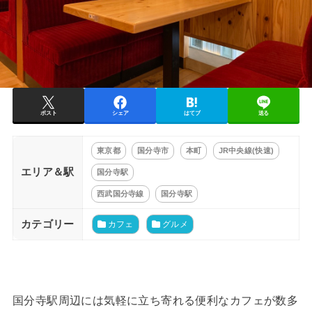
ポスト
シェア
はてブ
送る
東京都
国分寺市
本町
JR中央線(快速)
エリア＆駅
国分寺駅
西武国分寺線
国分寺駅
カテゴリー
カフェ
グルメ
国分寺駅周辺には気軽に立ち寄れる便利なカフェが数多