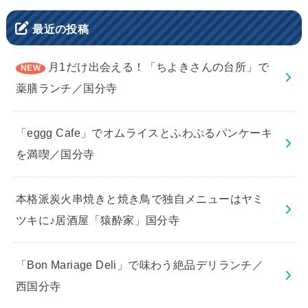
最近の投稿
月1だけ出会える！「ちよきさんの台所」で
薬膳ランチ／国分寺
「eggg Cafe」でオムライスとふわぷるパンケーキ
を満喫／国分寺
本格派炭火串焼きと焼き鳥で独自メニューはヤミ
ツキに♪居酒屋「猿酔家」国分寺
「Bon Mariage Deli」で味わう絶品デリランチ／
西国分寺