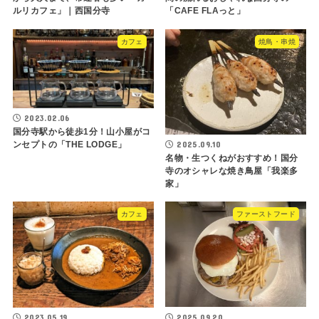
ルリカフェ」｜西国分寺
「CAFE FLAっと」
カフェ
焼鳥・串焼
2023.02.06
国分寺駅から徒歩1分！山小屋がコ
2025.09.10
ンセプトの「THE LODGE」
名物・生つくねがおすすめ！国分
寺のオシャレな焼き鳥屋「我楽多
家」
カフェ
ファーストフード
2023.05.19
2025.09.20