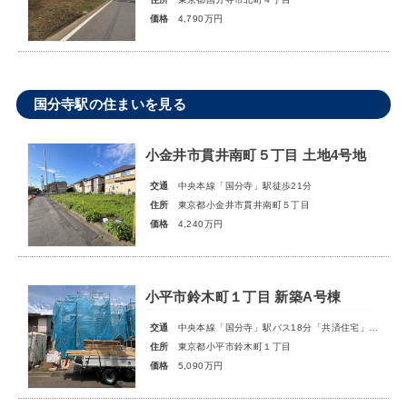
価格
4,790万円
国分寺駅の住まいを見る
小金井市貫井南町５丁目 土地4号地
交通
中央本線「国分寺」駅徒歩21分
住所
東京都小金井市貫井南町５丁目
価格
4,240万円
小平市鈴木町１丁目 新築A号棟
交通
中央本線「国分寺」駅バス18分「共済住宅」停歩5分
住所
東京都小平市鈴木町１丁目
価格
5,090万円