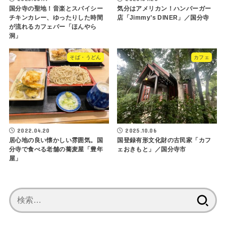
国分寺の聖地！音楽とスパイシー
気分はアメリカン！ハンバーガー
チキンカレー、ゆったりした時間
店「Jimmy’s DINER」／国分寺
が流れるカフェバー「ほんやら
洞」
そば・うどん
カフェ
2022.04.20
2025.10.06
居心地の良い懐かしい雰囲気。国
国登録有形文化財の古民家「カフ
分寺で食べる老舗の蕎麦屋「豊年
ェおきもと」／国分寺市
屋」
検
索: