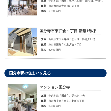
交通
中央本線「国立」駅バス12分「団地南」停歩5分
住所
東京都国分寺市西町３丁目
価格
6,990万円
国分寺市東戸倉１丁目 新築1号棟
交通
西武鉄道国分寺線「恋ヶ窪」駅徒歩11分
住所
東京都国分寺市東戸倉１丁目
価格
5,490万円
国分寺駅の住まいを見る
マンション国分寺
交通
中央本線「国分寺」駅徒歩10分
住所
東京都小金井市貫井北町５丁目
価格
2,680万円