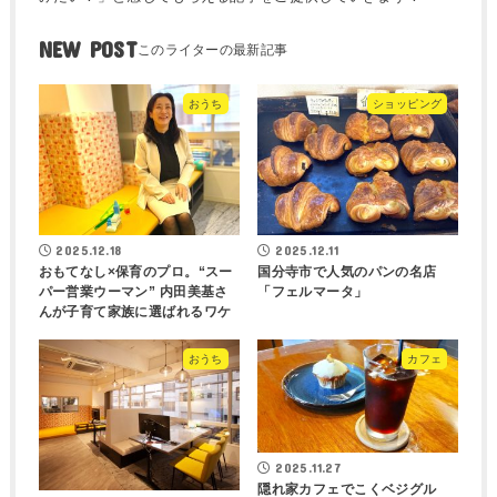
NEW POST
おうち
ショッピング
2025.12.18
2025.12.11
おもてなし×保育のプロ。“スー
国分寺市で人気のパンの名店
パー営業ウーマン” 内田美基さ
「フェルマータ」
んが子育て家族に選ばれるワケ
おうち
カフェ
2025.11.27
隠れ家カフェでこくベジグル