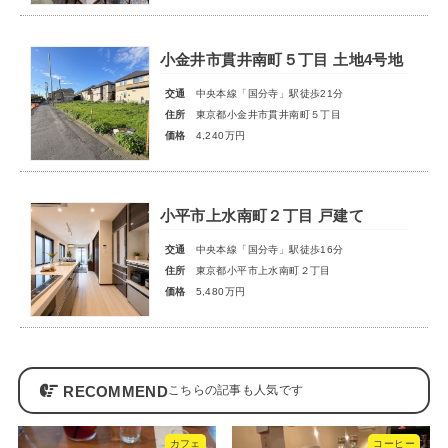
小金井市貫井南町５丁目 土地4号地
交通
中央本線「国分寺」駅徒歩21分
住所
東京都小金井市貫井南町５丁目
価格
4,240万円
小平市上水南町２丁目 戸建て
交通
中央本線「国分寺」駅徒歩16分
住所
東京都小平市上水南町２丁目
価格
5,480万円
RECOMMEND
カフェ
コーヒー