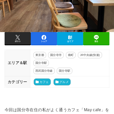
ポスト
シェア
はてブ
送る
東京都
国分寺市
南町
JR中央線(快速)
エリア＆駅
国分寺駅
西武国分寺線
国分寺駅
カテゴリー
カフェ
グルメ
今回は国分寺在住の私がよく通うカフェ「May cafe」を