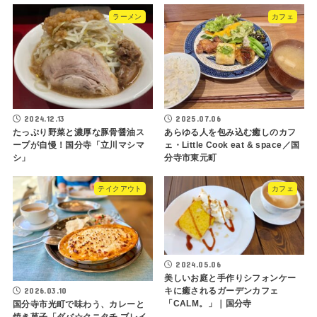
ラーメン
カフェ
2024.12.13
2025.07.06
たっぷり野菜と濃厚な豚骨醤油ス
あらゆる人を包み込む癒しのカフ
ープが自慢！国分寺「立川マシマ
ェ・Little Cook eat & space／国
シ」
分寺市東元町
テイクアウト
カフェ
2024.05.06
美しいお庭と手作りシフォンケー
2026.03.10
キに癒されるガーデンカフェ
「CALM。」｜国分寺
国分寺市光町で味わう、カレーと