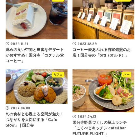
2024.11.21
2023.12.29
眺めの良い空間と豊富なデザート
コーヒー愛あふれる自家焙煎のお
がおすすめ！国分寺「コクテル堂
店！国分寺の「ord（オルド）」
コーヒー」
カフェ
バー
2024.04.08
旬の食材と心温まる空間が魅力！
2024.04.13
つながりを大切にする「Cafe
国分寺野菜づくしの極上ランチ
Slow」｜国分寺
「こくべじキッチン cafe&bar
FUTURE FLIGHT 」