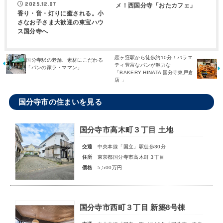
2025.12.07
メ！西国分寺「おたカフェ」
香り・音・灯りに癒される。小
さなお子さま大歓迎の東宝ハウ
ス国分寺へ
恋ヶ窪駅から徒歩約10分！バラエ
国分寺駅の老舗、素材にこだわる
ティ豊富なパンが魅力な
「パンの家ラ・ママン」
「BAKERY HINATA 国分寺東戸倉
店 」
国分寺市の住まいを見る
国分寺市高木町３丁目 土地
交通
中央本線「国立」駅徒歩30分
住所
東京都国分寺市高木町３丁目
価格
5,500万円
国分寺市西町３丁目 新築8号棟