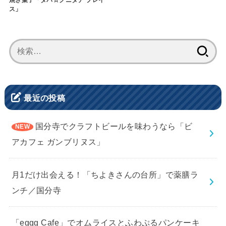
焼き菓子「ダバ☆クニタチ ブレイ
ス」
検
索:
最近の投稿
国分寺でクラフトビールを味わうなら「ビ
アカフェ ガンブリヌス」
月1だけ出会える！「ちよきさんの台所」で薬膳ラ
ンチ／国分寺
「eggg Cafe」でオムライスとふわぷるパンケーキ