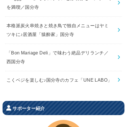
を満喫／国分寺
本格派炭火串焼きと焼き鳥で独自メニューはヤミ
ツキに♪居酒屋「猿酔家」国分寺
「Bon Mariage Deli」で味わう絶品デリランチ／
西国分寺
こくベジを楽しむ♪国分寺のカフェ「UNE LABO」
サポーター紹介