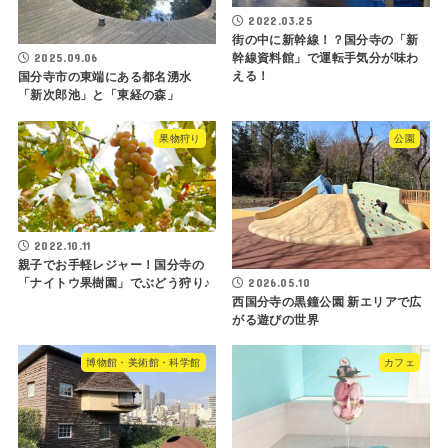
2022.03.25
街の中に新幹線！？国分寺の「新
2025.09.06
幹線資料館」で運転手気分が味わ
える！
国分寺市の東端にある都名湧水
「新次郎池」と「東経の森」
果物狩り
公園
2022.10.11
親子でお手軽レジャー！国分寺の
2026.05.10
「ナイトウ果樹園」でぶどう狩り♪
西国分寺の黒鐘公園 新エリアで広
がる遊びの世界
博物館・美術館・科学館
カフェ