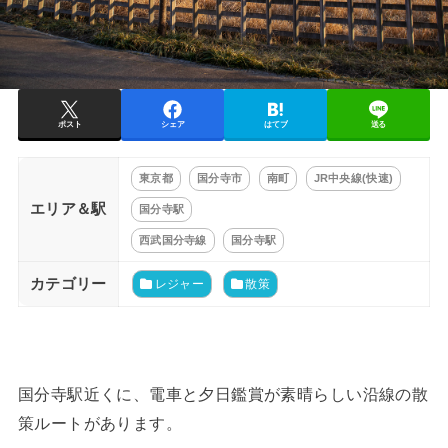
ポスト
シェア
はてブ
送る
東京都
国分寺市
南町
JR中央線(快速)
エリア＆駅
国分寺駅
西武国分寺線
国分寺駅
カテゴリー
レジャー
散策
国分寺駅近くに、電車と夕日鑑賞が素晴らしい沿線の散
策ルートがあります。