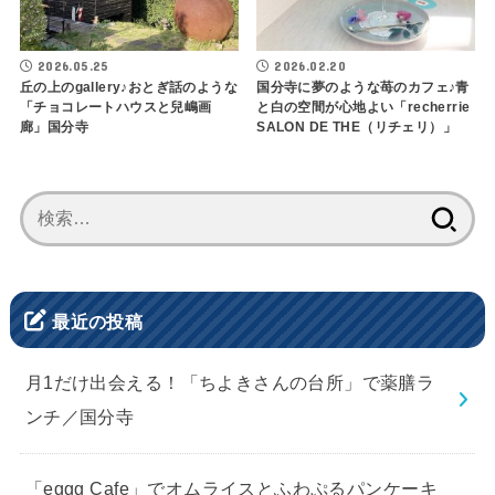
2026.05.25
2026.02.20
丘の上のgallery♪おとぎ話のような
国分寺に夢のような苺のカフェ♪青
「チョコレートハウスと兒嶋画
と白の空間が心地よい「recherrie
廊」国分寺
SALON DE THE（リチェリ）」
検
索:
最近の投稿
月1だけ出会える！「ちよきさんの台所」で薬膳ラ
ンチ／国分寺
「eggg Cafe」でオムライスとふわぷるパンケーキ