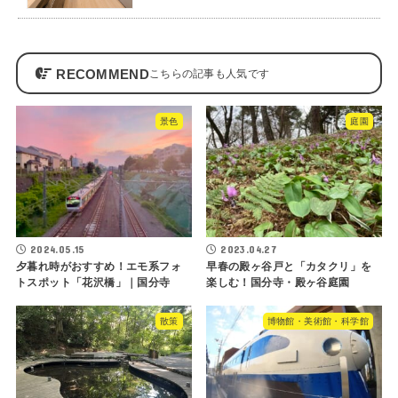
RECOMMEND
景色
庭園
2024.05.15
2023.04.27
夕暮れ時がおすすめ！エモ系フォ
早春の殿ヶ谷戸と「カタクリ」を
トスポット「花沢橋」｜国分寺
楽しむ！国分寺・殿ヶ谷庭園
散策
博物館・美術館・科学館