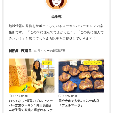
編集部
地域情報の発信をサポートしているローカルパワーエンジン編
集部です。 「この街に住んでてよかった！」「この街に住んで
みたい！」と感じてもらえる記事をご提供していきます！
NEW POST
おうち
ショッピング
2025.12.18
2025.12.11
おもてなし×保育のプロ。“スー
国分寺市で人気のパンの名店
パー営業ウーマン” 内田美基さ
「フェルマータ」
んが子育て家族に選ばれるワケ