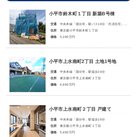
小平市鈴木町１丁目 新築B号棟
交通
中央本線「国分寺」駅バス18分「共済住宅」停歩5分
住所
東京都小平市鈴木町１丁目
価格
5,290万円
小平市上水南町2丁目 土地1号地
交通
中央本線「国分寺」駅徒歩24分
住所
東京都小平市上水南町２丁目
価格
4,990万円
小平市上水南町２丁目 戸建て
交通
中央本線「国分寺」駅徒歩16分
住所
東京都小平市上水南町２丁目
価格
5,480万円