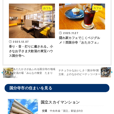
おうち
カフェ
2025.11.27
隠れ家カフェでこくベジグル
2025.12.07
メ！西国分寺「おたカフェ」
香り・音・灯りに癒される。小
さなお子さま大歓迎の東宝ハウ
ス国分寺へ
あたたかさがあふれる国分寺の地域
ナチュラルなおいしさ！国分寺/国
交流の場「みんなの食堂 たまり
立発、よのなかのピーナッツバター
ば」
国分寺市の住まいを見る
国立スカイマンション
交通
中央本線「国立」駅徒歩5分